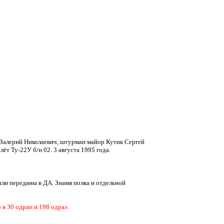
 Валерий Николаевич, штурман майор Кутик Сергей
лёт Ту-22У б/н 02.
3 августа 1995 года.
ыли переданы в ДА. Знамя полка и отдельной
 в 30 одрап и 198 одраэ.