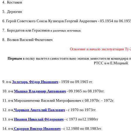
4. Костаков
5. Дерюгин
6. Герой Советского Союза Кузнецов Георгий Андреевич - 05.1954 по 06.195
7. Бородатов или Герасимов
в различных источниках
8. Волков Василий Филатович
Освоение и начало эксплуатации Ту-
Первым
в полку вылетел самостоятельно экипаж заместителя командира п
РТСС к-н Е.Моцный.
9.
п-к
Золотарь Фёдор Иванович
- 1959 по 09.1965 гг.
10. п-к
Мышко Владимир Антонович
- 09.1965 по 08.1970гг.
11. п-к Мирошниченко Василий Митрофанович с 08.1970г. – 1972г.
12. п-к
Чариков Анатолий Павлович
- с 1970 по 1973гг.
13.
п-к
Иванов Николай Фёдорович
- с 1973 по12.1980гг
14.
п-к
Сидоров Виктор Иванович
- с 12.1980 по 08.1983гг.