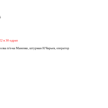
5
22 в 30 одрап
олка п/п-ка Маненко, штурман Н.Чирьев, оператор