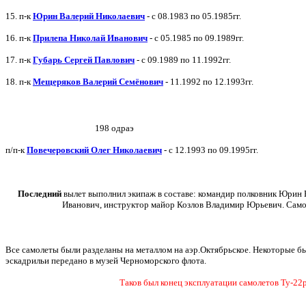
15.
п-к
Юрин Валерий Николаевич
- с 08.1983 по 05.1985гг.
16. п-к
Прилепа Николай Иванович
- с 05.1985 по 09.1989гг.
17. п-к
Губарь Сергей Павлович
- с 09.1989 по 11.1992гг.
18. п-к
Мещеряков Валерий Семёнович
-
11.1992 по 12.1993гг.
198 одраэ
п/п-к
Повечеровский Олег Николаевич
- с 12.1993 по 09.1995гг.
Последний
вылет
выполнил экипаж в составе: командир полковник Юрин
Иванович, инструктор майор Козлов Владимир Юрьевич. Само
Все самолеты были разделаны на металлом на аэр.Октябрьское. Некоторые б
эскадрильи передано в музей Черноморского флота.
Таков был конец эксплуатации самолетов Ту-22р