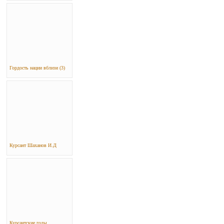
Гордость нации вблизи (3)
Курсант Шаханов И.Д
Курсантские годы