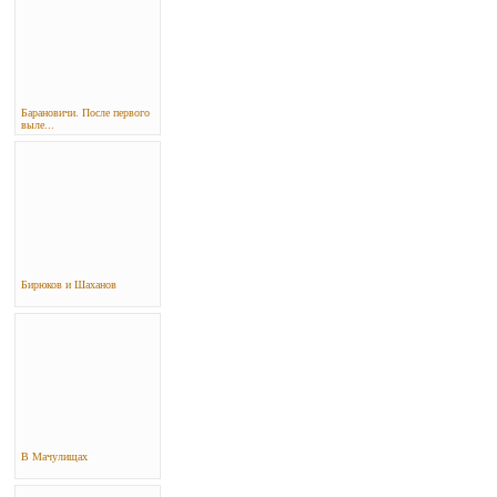
Барановичи. После первого
выле...
Бирюков и Шаханов
В Мачулищах