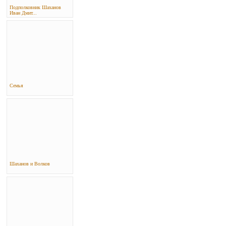
Подполковник Шаханов
Иван Дмит...
Семья
Шаханов и Волков