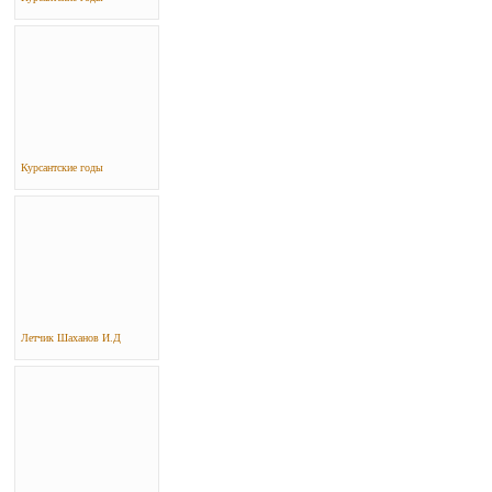
Курсантские годы
Летчик Шаханов И.Д