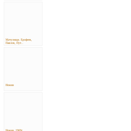
Мачулищи. Ерофеев,
Павлов, Пут...
Нежин
Нежин, 1969г.