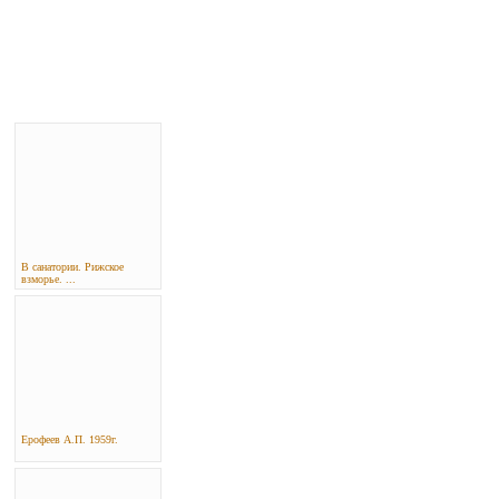
В санатории. Рижское
взморье. ...
Ерофеев А.П. 1959г.