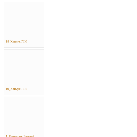
18_Климук П.И.
19_Климук П.И.
1_Ковердяев Евгений