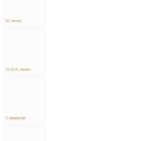
30_Энгельс
31_Ту-22_Энгельс
3_ЧВВАКУШ