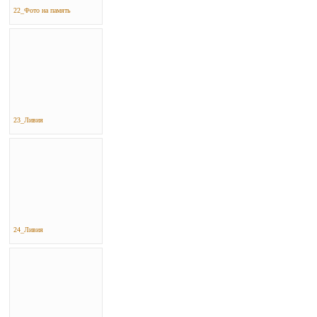
22_Фото на память
23_Ливия
24_Ливия