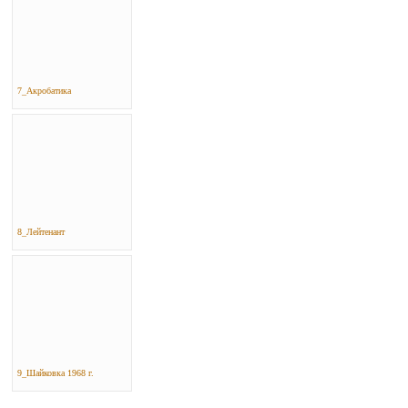
7_Акробатика
8_Лейтенант
9_Шайковка 1968 г.