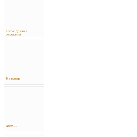
Братья Долгих с
родителями
В училище
Весна-75