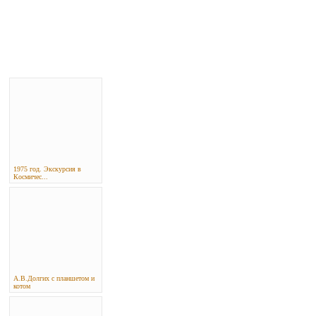
1975 год. Экскурсия в
Космичес...
А.В.Долгих с планшетом и
котом