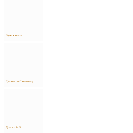
Годы юности
Гуляем по Смоленску
Долгих А.В.