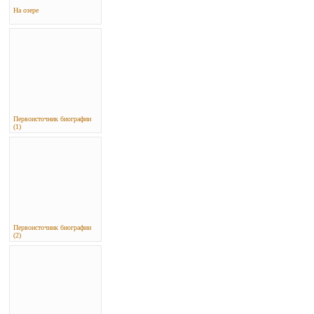
На озере
Первоисточник биографии
(1)
Первоисточник биографии
(2)