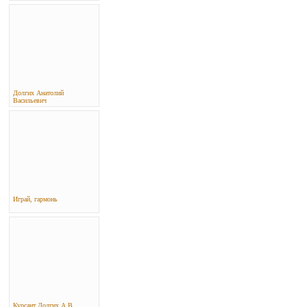
Долгих Анатолий
Васильевич
Играй, гармонь
Курсант Долгих А.В.