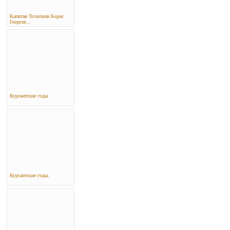
Капитан Точилкин Борис
Георгие...
Курсантские годы
Курсантские годы.