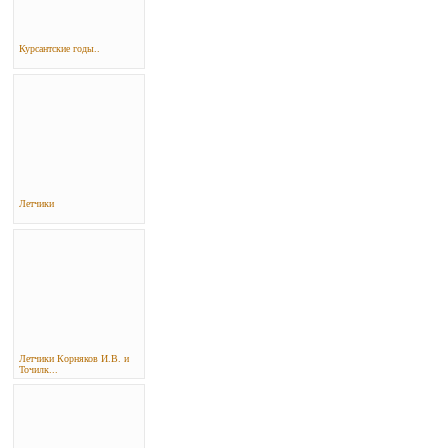
Курсантские годы..
Летчики
Летчики Корняков И.В. и
Точилк...