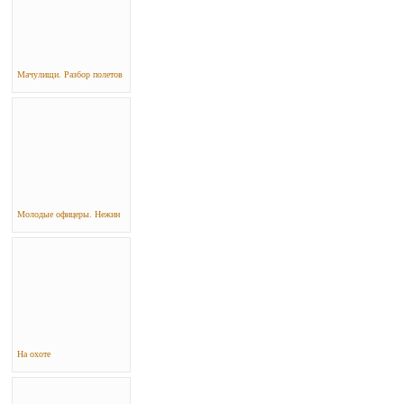
Мачулищи. Разбор полетов
Молодые офицеры. Нежин
На охоте