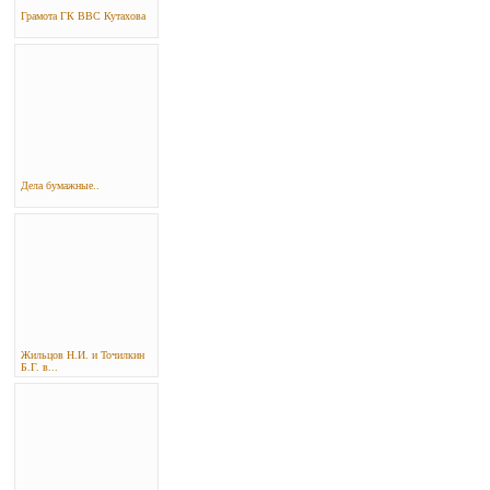
Грамота ГК ВВС Кутахова
Дела бумажные..
Жильцов Н.И. и Точилкин
Б.Г. в...