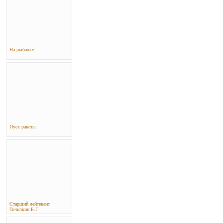
На рыбалке
Пуск ракеты
Старший лейтенант
Точилкин Б.Г