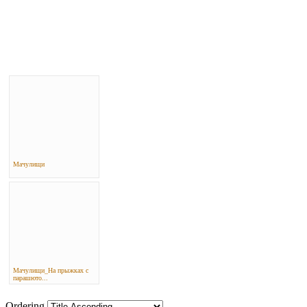
Мачулищи
Мачулищи_На прыжках с
парашюто...
Ordering