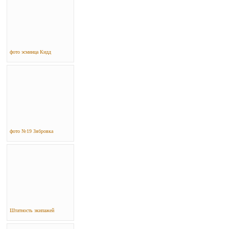
фото эсминца Кидд
фото №19 Зябровка
Штатность экипажей