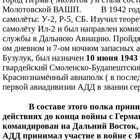
Молотовской ВАШП. В 1942 году
самолёты: У-2, Р-5, СБ. Изучил теор
самолёту Ил-2 и был направлен коми
службы в Дальнюю Авиацию. Пройдя 
ом дневном и 7-ом ночном запасных 
Бузулук, был назначен
10 июня 1943
гвардейский Смоленско-Будапештск
Краснознамённый авиаполк ( в послед
первой авиадивизии АДД в звании се
В составе этого полка прин
действиях до конца войны с Герман
командирован на Дальний Восток, 
АДД принимал участие в войне с 