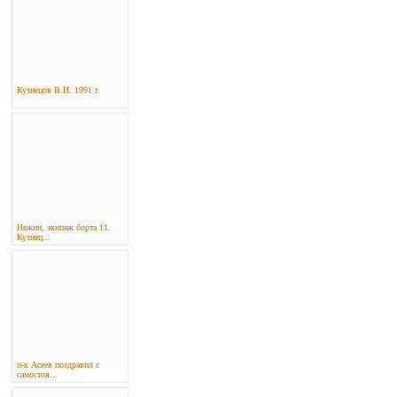
Кузнецов В.И. 1991 г.
Нежин, экипаж борта 11.
Кузнец...
п-к Асеев поздравил с
самостоя...